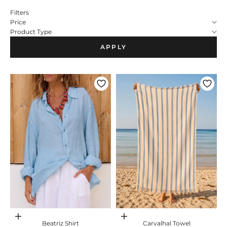
Filters
Price
Product Type
APPLY
Adicionar ao carrinho
Adicionar ao carrinho
Beatriz Shirt
Carvalhal Towel