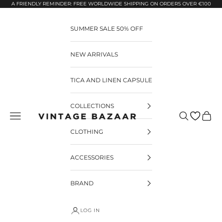
Pular para o conteúdo
A FRIENDLY REMINDER: FREE WORLDWIDE SHIPPING ON ORDERS OVER €100
SUMMER SALE 50% OFF
NEW ARRIVALS
TICA AND LINEN CAPSULE
COLLECTIONS
Pesquisar
Carrin
Vintage Bazaar
CLOTHING
ACCESSORIES
BRAND
LOG IN