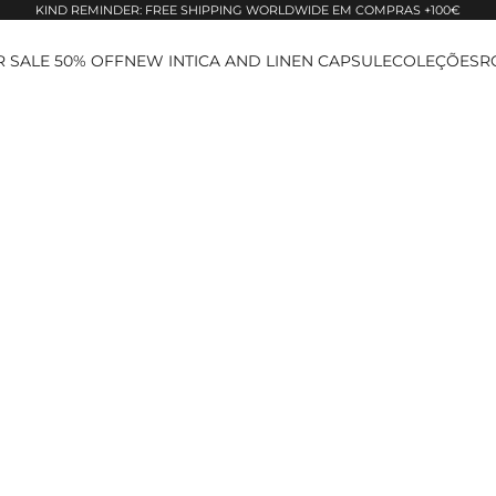
KIND REMINDER: FREE SHIPPING WORLDWIDE EM COMPRAS +100€
 SALE 50% OFF
NEW IN
TICA AND LINEN CAPSULE
COLEÇÕES
R