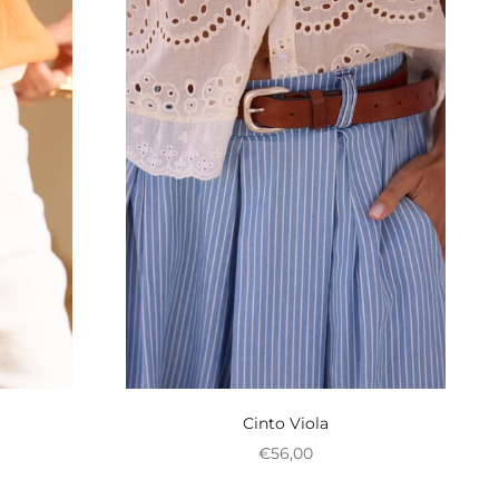
Cinto Viola
l
al
Preço promocional
€56,00