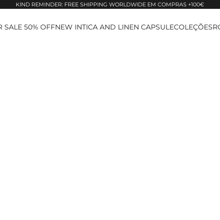
KIND REMINDER: FREE SHIPPING WORLDWIDE EM COMPRAS +100€
 SALE 50% OFF
NEW IN
TICA AND LINEN CAPSULE
COLEÇÕES
R