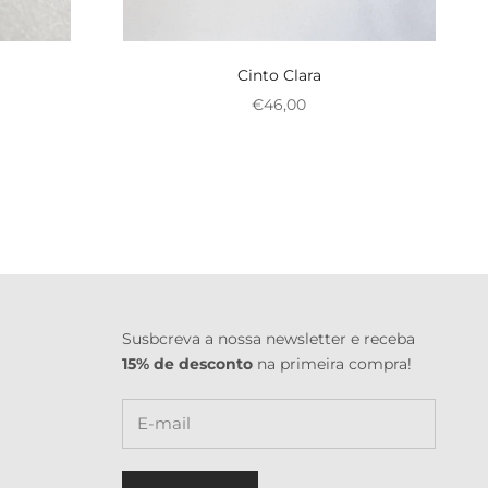
Cinto Clara
onal
Preço promocional
€46,00
Susbcreva a nossa newsletter e receba
15% de desconto
na primeira compra!