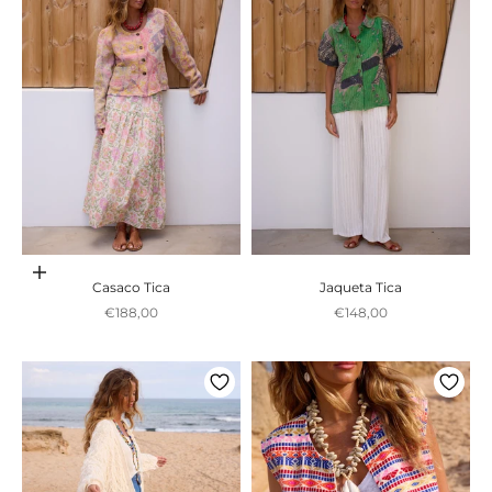
Adicionar ao carrinho
Casaco Tica
Jaqueta Tica
Preço promocional
Preço promocional
€188,00
€148,00