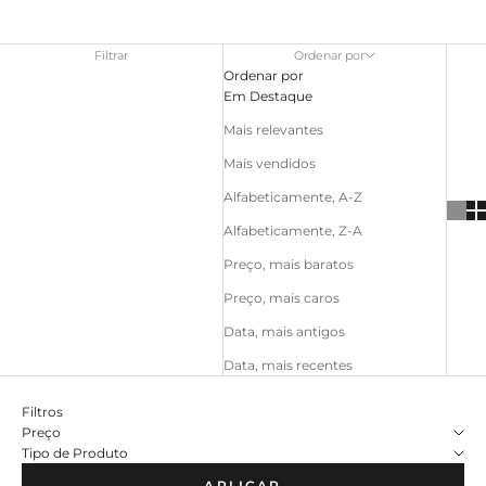
Filtrar
Ordenar por
Ordenar por
Em Destaque
Mais relevantes
Mais vendidos
Alfabeticamente, A-Z
Alfabeticamente, Z-A
Preço, mais baratos
Preço, mais caros
Data, mais antigos
Data, mais recentes
Filtros
Preço
Tipo de Produto
APLICAR