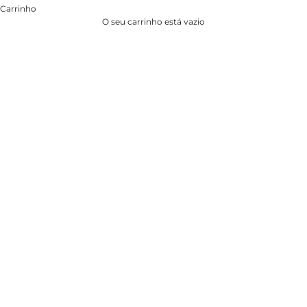
Carrinho
O seu carrinho está vazio
CASACOS E COLETES