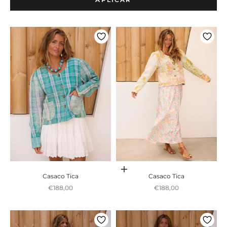
Adicionar ao carrinho
Casaco Tica
Casaco Tica
Preço promocional
Preço promocional
€188,00
€188,00