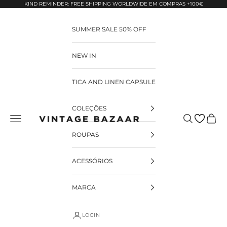
Pular para o conteúdo
KIND REMINDER: FREE SHIPPING WORLDWIDE EM COMPRAS +100€
SUMMER SALE 50% OFF
NEW IN
TICA AND LINEN CAPSULE
COLEÇÕES
Pesquisar
Carrin
Vintage Bazaar
ROUPAS
ACESSÓRIOS
MARCA
LOGIN