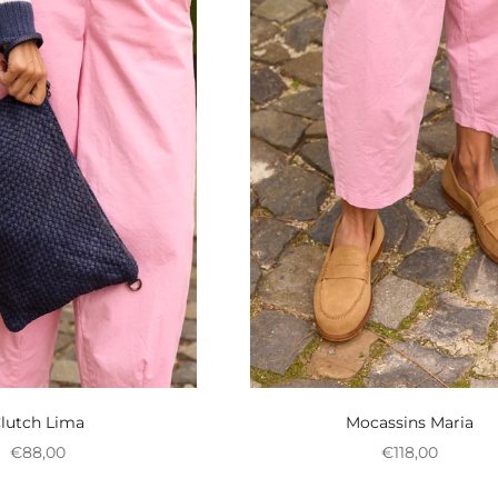
lutch Lima
Mocassins Maria
Preço promocional
Preço promoci
€88,00
€118,00