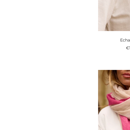
Echa
P
€