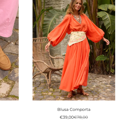
Blusa Comporta
onal
Preço promocional
Preço normal
€39,00
€78,00