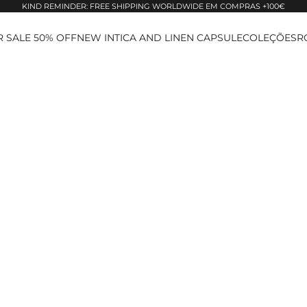
KIND REMINDER: FREE SHIPPING WORLDWIDE EM COMPRAS +100€
 SALE 50% OFF
NEW IN
TICA AND LINEN CAPSULE
COLEÇÕES
R