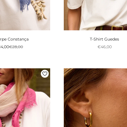
rpe Constança
T-Shirt Guedes
reço promocional
Preço normal
Preço promoci
14,00
€28,00
€46,00