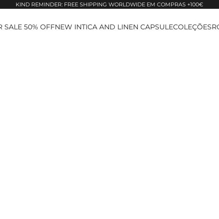
KIND REMINDER: FREE SHIPPING WORLDWIDE EM COMPRAS +100€
 SALE 50% OFF
NEW IN
TICA AND LINEN CAPSULE
COLEÇÕES
R