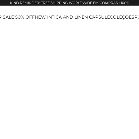
KIND REMINDER: FREE SHIPPING WORLDWIDE EM COMPRAS +100€
 SALE 50% OFF
NEW IN
TICA AND LINEN CAPSULE
COLEÇÕES
R