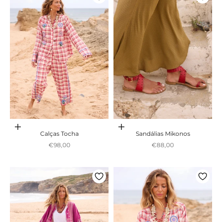
Adicionar ao carrinho
Escolher opções
Calças Tocha
Sandálias Mikonos
Preço promocional
Preço promocional
€98,00
€88,00