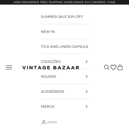
Pular para o conteúdo
KIND REMINDER: FREE SHIPPING WORLDWIDE EM COMPRAS +100€
SUMMER SALE 50% OFF
NEW IN
TICA AND LINEN CAPSULE
COLEÇÕES
Pesquisar
Carrin
Vintage Bazaar
ROUPAS
ACESSÓRIOS
MARCA
LOGIN