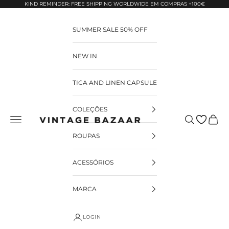
Pular para o conteúdo
KIND REMINDER: FREE SHIPPING WORLDWIDE EM COMPRAS +100€
SUMMER SALE 50% OFF
NEW IN
TICA AND LINEN CAPSULE
COLEÇÕES
Pesquisar
Carrin
Vintage Bazaar
ROUPAS
ACESSÓRIOS
MARCA
LOGIN