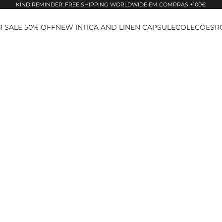
KIND REMINDER: FREE SHIPPING WORLDWIDE EM COMPRAS +100€
 SALE 50% OFF
NEW IN
TICA AND LINEN CAPSULE
COLEÇÕES
R