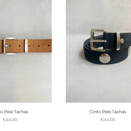
to Pele Tachas
Cinto Pele Tachas
Preço promocional
Preço promoci
€44,00
€44,00