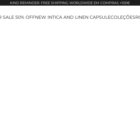
KIND REMINDER: FREE SHIPPING WORLDWIDE EM COMPRAS +100€
 SALE 50% OFF
NEW IN
TICA AND LINEN CAPSULE
COLEÇÕES
R