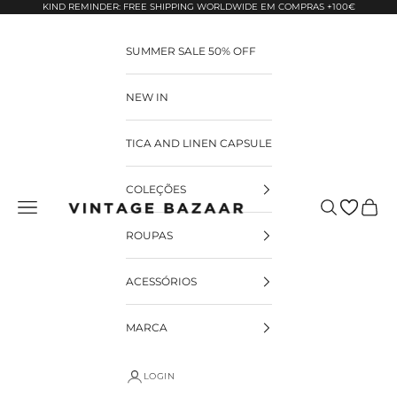
Pular para o conteúdo
KIND REMINDER: FREE SHIPPING WORLDWIDE EM COMPRAS +100€
SUMMER SALE 50% OFF
NEW IN
TICA AND LINEN CAPSULE
COLEÇÕES
Pesquisar
Carrin
Vintage Bazaar
ROUPAS
ACESSÓRIOS
MARCA
LOGIN