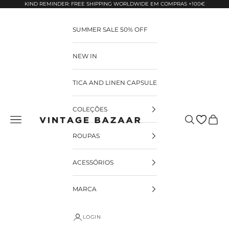
Pular para o conteúdo
KIND REMINDER: FREE SHIPPING WORLDWIDE EM COMPRAS +100€
SUMMER SALE 50% OFF
NEW IN
TICA AND LINEN CAPSULE
COLEÇÕES
Pesquisar
Carrin
Vintage Bazaar
ROUPAS
ACESSÓRIOS
MARCA
LOGIN