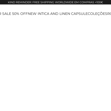
KIND REMINDER: FREE SHIPPING WORLDWIDE EM COMPRAS +100€
 SALE 50% OFF
NEW IN
TICA AND LINEN CAPSULE
COLEÇÕES
R