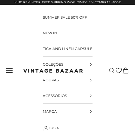
Pular para o conteúdo
KIND REMINDER: FREE SHIPPING WORLDWIDE EM COMPRAS +100€
SUMMER SALE 50% OFF
NEW IN
TICA AND LINEN CAPSULE
COLEÇÕES
Pesquisar
Carrin
Vintage Bazaar
ROUPAS
ACESSÓRIOS
MARCA
LOGIN