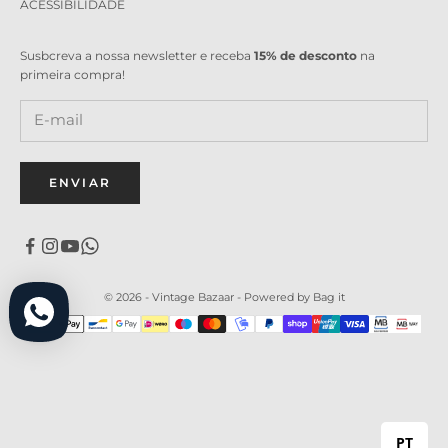
ACESSIBILIDADE
Susbcreva a nossa newsletter e receba
15% de desconto
na
primeira compra!
ENVIAR
© 2026 - Vintage Bazaar -
Powered by Bag it
PT