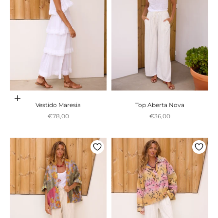
Adicionar ao carrinho
Vestido Maresia
Top Aberta Nova
Preço promocional
Preço promocional
€78,00
€36,00