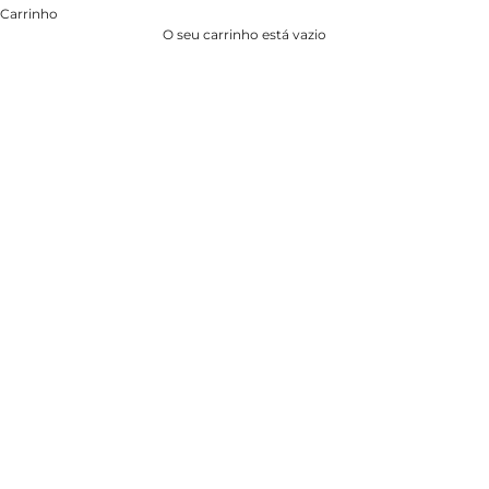
Carrinho
O seu carrinho está vazio
TICA AND LINEN