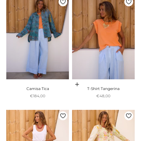
Adicionar ao carrinho
Camisa Tica
T-Shirt Tangerina
Preço promocional
Preço promocional
€184,00
€48,00