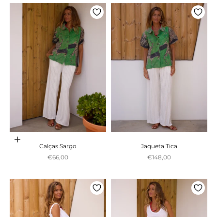
Adicionar ao carrinho
Calças Sargo
Jaqueta Tica
Preço promocional
Preço promocional
€66,00
€148,00