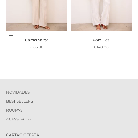
Adicionar ao carrinho
Calças Sargo
Polo Tica
Preço promocional
Preço promocional
€66,00
€148,00
NOVIDADES
BEST SELLERS
ROUPAS
ACESSÓRIOS
CARTÃO OFERTA