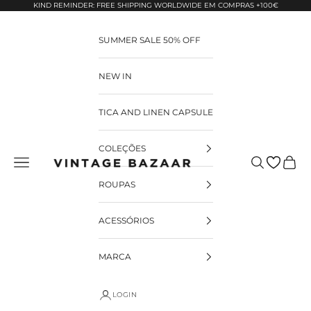
Pular para o conteúdo
KIND REMINDER: FREE SHIPPING WORLDWIDE EM COMPRAS +100€
SUMMER SALE 50% OFF
NEW IN
TICA AND LINEN CAPSULE
COLEÇÕES
Pesquisar
Carrin
Vintage Bazaar
ROUPAS
ACESSÓRIOS
MARCA
LOGIN