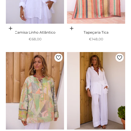
Adicionar ao carrinho
Adicionar ao carrinho
Camisa Linho Atlântico
Tapeçaria Tica
Preço promocional
Preço promocional
€68,00
€148,00