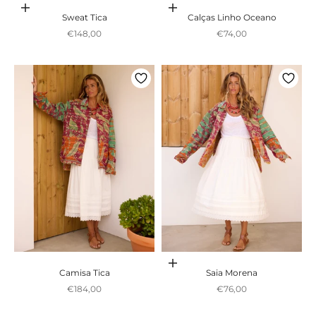
Adicionar ao carrinho
Adicionar ao carrinho
Sweat Tica
Calças Linho Oceano
Preço promocional
Preço promocional
€148,00
€74,00
Adicionar ao carrinho
Camisa Tica
Saia Morena
Preço promocional
Preço promocional
€184,00
€76,00