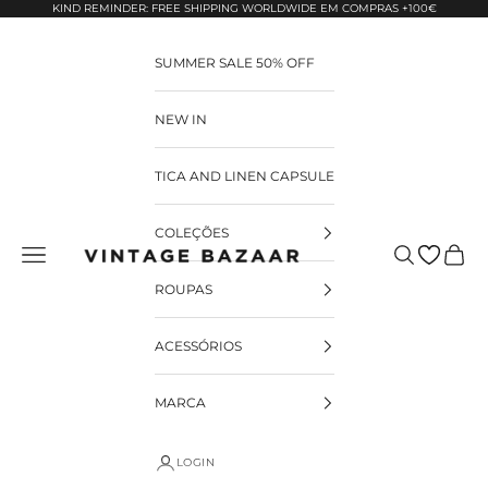
Pular para o conteúdo
KIND REMINDER: FREE SHIPPING WORLDWIDE EM COMPRAS +100€
SUMMER SALE 50% OFF
NEW IN
TICA AND LINEN CAPSULE
COLEÇÕES
Pesquisar
Carrin
Vintage Bazaar
ROUPAS
ACESSÓRIOS
MARCA
LOGIN