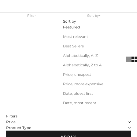
Filter
Sort by
Sort by
Featured
Most relevant
Best Sellers
Alphabetically, A–Z
Alphabetically, Z to A
Price, cheapest
Price, more expensive
Date, oldest first
Date, most recent
Filters
Price
Product Type
APPLY