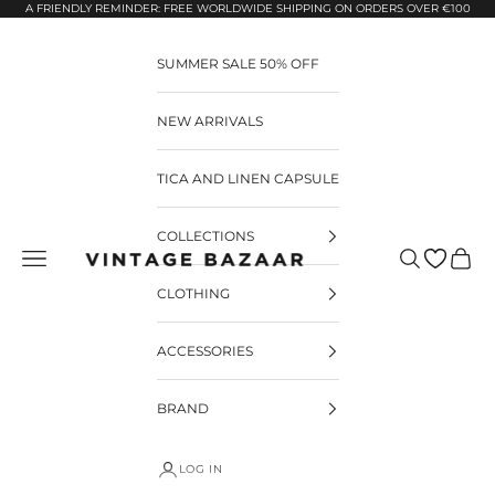
Pular para o conteúdo
A FRIENDLY REMINDER: FREE WORLDWIDE SHIPPING ON ORDERS OVER €100
SUMMER SALE 50% OFF
NEW ARRIVALS
TICA AND LINEN CAPSULE
COLLECTIONS
Pesquisar
Carrin
Vintage Bazaar
CLOTHING
ACCESSORIES
BRAND
LOG IN