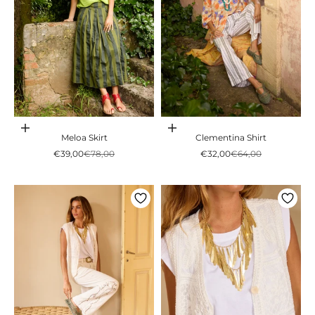
Adicionar ao carrinho
Adicionar ao carrinho
Meloa Skirt
Clementina Shirt
Preço promocional
Preço normal
Preço promocional
Preço normal
€39,00
€78,00
€32,00
€64,00