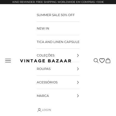
Pular para o conteúdo
KIND REMINDER: FREE SHIPPING WORLDWIDE EM COMPRAS +100€
SUMMER SALE 50% OFF
NEW IN
TICA AND LINEN CAPSULE
COLEÇÕES
Pesquisar
Carrin
Vintage Bazaar
ROUPAS
ACESSÓRIOS
MARCA
LOGIN