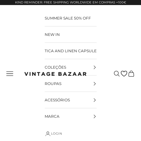
Pular para o conteúdo
KIND REMINDER: FREE SHIPPING WORLDWIDE EM COMPRAS +100€
SUMMER SALE 50% OFF
NEW IN
TICA AND LINEN CAPSULE
COLEÇÕES
Pesquisar
Carrin
Vintage Bazaar
ROUPAS
ACESSÓRIOS
MARCA
LOGIN