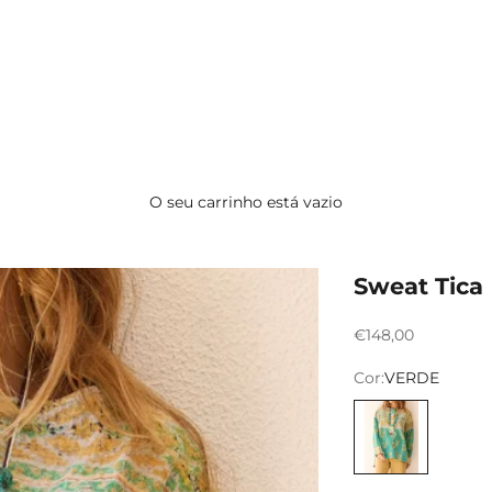
O seu carrinho está vazio
Sweat Tica
Preço promocion
€148,00
Cor:
VERDE
VERDE