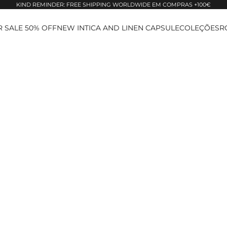
KIND REMINDER: FREE SHIPPING WORLDWIDE EM COMPRAS +100€
 SALE 50% OFF
NEW IN
TICA AND LINEN CAPSULE
COLEÇÕES
R