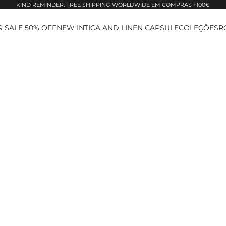
KIND REMINDER: FREE SHIPPING WORLDWIDE EM COMPRAS +100€
 SALE 50% OFF
NEW IN
TICA AND LINEN CAPSULE
COLEÇÕES
R