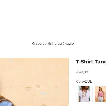
O seu carrinho está vazio
T-Shirt Tan
Preço promocion
€48,00
Cor:
AZUL
BRANCA
ROSA