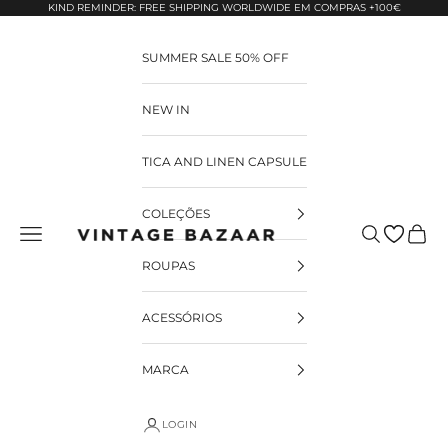
Pular para o conteúdo
KIND REMINDER: FREE SHIPPING WORLDWIDE EM COMPRAS +100€
SUMMER SALE 50% OFF
NEW IN
TICA AND LINEN CAPSULE
COLEÇÕES
Pesquisar
Carrin
Vintage Bazaar
ROUPAS
ACESSÓRIOS
MARCA
LOGIN