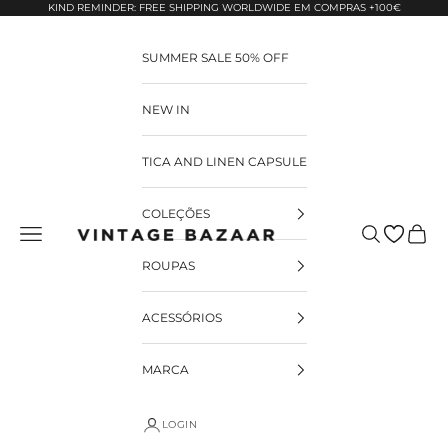
Pular para o conteúdo
KIND REMINDER: FREE SHIPPING WORLDWIDE EM COMPRAS +100€
SUMMER SALE 50% OFF
NEW IN
TICA AND LINEN CAPSULE
COLEÇÕES
Pesquisar
Carrin
Vintage Bazaar
ROUPAS
ACESSÓRIOS
MARCA
LOGIN