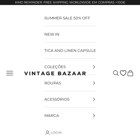
Pular para o conteúdo
KIND REMINDER: FREE SHIPPING WORLDWIDE EM COMPRAS +100€
SUMMER SALE 50% OFF
NEW IN
TICA AND LINEN CAPSULE
COLEÇÕES
Pesquisar
Carrin
Vintage Bazaar
ROUPAS
ACESSÓRIOS
MARCA
LOGIN