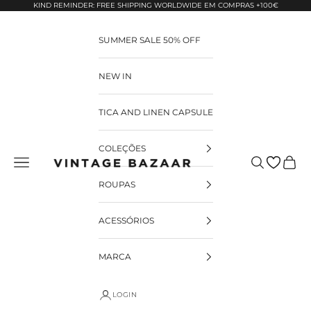
Pular para o conteúdo
KIND REMINDER: FREE SHIPPING WORLDWIDE EM COMPRAS +100€
SUMMER SALE 50% OFF
NEW IN
TICA AND LINEN CAPSULE
COLEÇÕES
Pesquisar
Carrin
Vintage Bazaar
ROUPAS
ACESSÓRIOS
MARCA
LOGIN