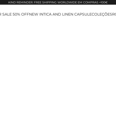
KIND REMINDER: FREE SHIPPING WORLDWIDE EM COMPRAS +100€
 SALE 50% OFF
NEW IN
TICA AND LINEN CAPSULE
COLEÇÕES
R