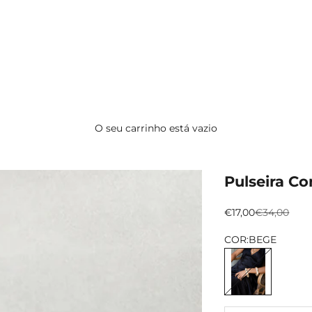
O seu carrinho está vazio
Pulseira C
Preço promocion
Preço norm
€17,00
€34,00
COR:
BEGE
BEGE