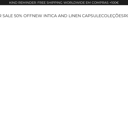
KIND REMINDER: FREE SHIPPING WORLDWIDE EM COMPRAS +100€
 SALE 50% OFF
NEW IN
TICA AND LINEN CAPSULE
COLEÇÕES
R