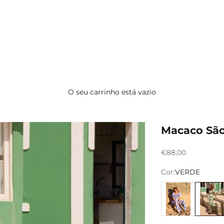
O seu carrinho está vazio
Macaco São
Preço promocion
€88,00
Cor:
VERDE
AZUL
VERDE