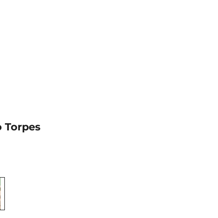
 Torpes
al