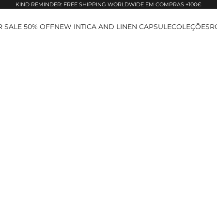
KIND REMINDER: FREE SHIPPING WORLDWIDE EM COMPRAS +100€
 SALE 50% OFF
NEW IN
TICA AND LINEN CAPSULE
COLEÇÕES
R