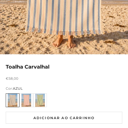
Toalha Carvalhal
Preço promocional
€58,00
Cor:
AZUL
AZUL
ROSA
VERDE
ADICIONAR AO CARRINHO