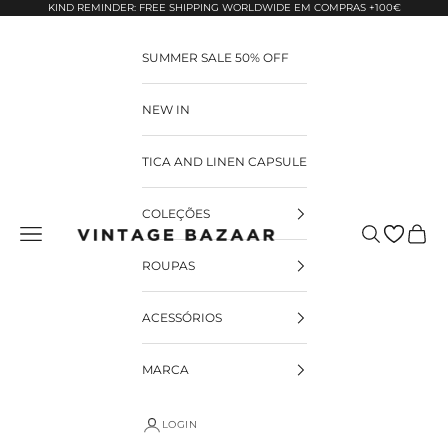
Pular para o conteúdo
KIND REMINDER: FREE SHIPPING WORLDWIDE EM COMPRAS +100€
SUMMER SALE 50% OFF
NEW IN
TICA AND LINEN CAPSULE
COLEÇÕES
Pesquisar
Carrin
Vintage Bazaar
ROUPAS
ACESSÓRIOS
MARCA
LOGIN