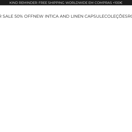
KIND REMINDER: FREE SHIPPING WORLDWIDE EM COMPRAS +100€
 SALE 50% OFF
NEW IN
TICA AND LINEN CAPSULE
COLEÇÕES
R