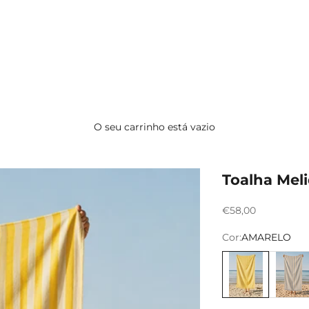
O seu carrinho está vazio
Toalha Mel
Preço promocion
€58,00
Cor:
AMARELO
AMARELO
AZUL