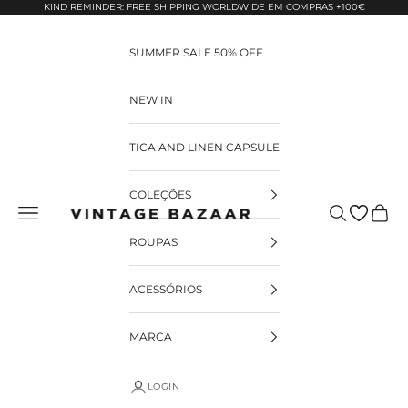
Pular para o conteúdo
KIND REMINDER: FREE SHIPPING WORLDWIDE EM COMPRAS +100€
SUMMER SALE 50% OFF
NEW IN
TICA AND LINEN CAPSULE
COLEÇÕES
Pesquisar
Carrin
Vintage Bazaar
ROUPAS
ACESSÓRIOS
MARCA
LOGIN