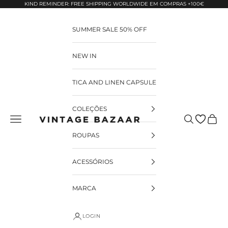
Pular para o conteúdo
KIND REMINDER: FREE SHIPPING WORLDWIDE EM COMPRAS +100€
SUMMER SALE 50% OFF
NEW IN
TICA AND LINEN CAPSULE
COLEÇÕES
Pesquisar
Carrin
Vintage Bazaar
ROUPAS
ACESSÓRIOS
MARCA
LOGIN