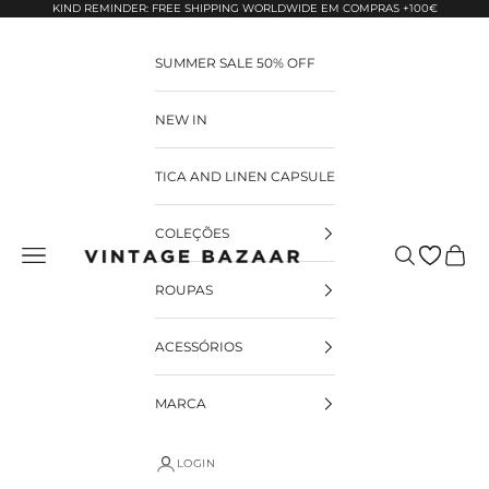
Pular para o conteúdo
KIND REMINDER: FREE SHIPPING WORLDWIDE EM COMPRAS +100€
SUMMER SALE 50% OFF
NEW IN
TICA AND LINEN CAPSULE
COLEÇÕES
Pesquisar
Carrin
Vintage Bazaar
ROUPAS
ACESSÓRIOS
MARCA
LOGIN