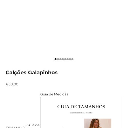
Ir para item 1
Ir para item 2
Ir para item 3
Ir para item 4
Ir para item 5
Ir para item 6
Ir para item 7
Ir para item 8
Ir para item 9
Ir para item 10
Ir para item 11
Calções Galapinhos
Preço promocional
€58,00
Guia de Medidas
Guia de
TAMANHO: