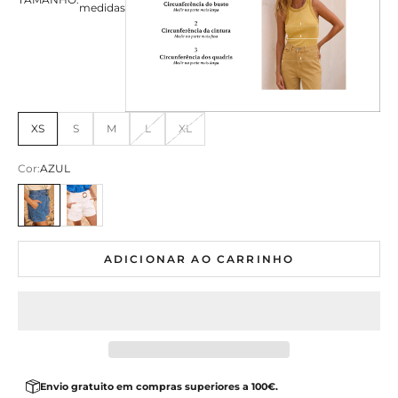
medidas
XS
S
M
L
XL
Cor:
AZUL
AZUL
BRANCO
ADICIONAR AO CARRINHO
Envio gratuito em compras superiores a 100€.