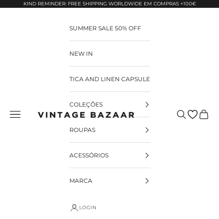
Pular para o conteúdo
KIND REMINDER: FREE SHIPPING WORLDWIDE EM COMPRAS +100€
SUMMER SALE 50% OFF
NEW IN
TICA AND LINEN CAPSULE
COLEÇÕES
Pesquisar
Carrin
Vintage Bazaar
ROUPAS
ACESSÓRIOS
MARCA
LOGIN