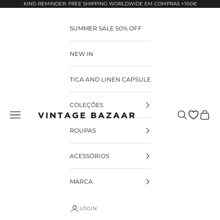
Pular para o conteúdo
KIND REMINDER: FREE SHIPPING WORLDWIDE EM COMPRAS +100€
SUMMER SALE 50% OFF
NEW IN
TICA AND LINEN CAPSULE
COLEÇÕES
Pesquisar
Carrin
Vintage Bazaar
ROUPAS
ACESSÓRIOS
MARCA
LOGIN