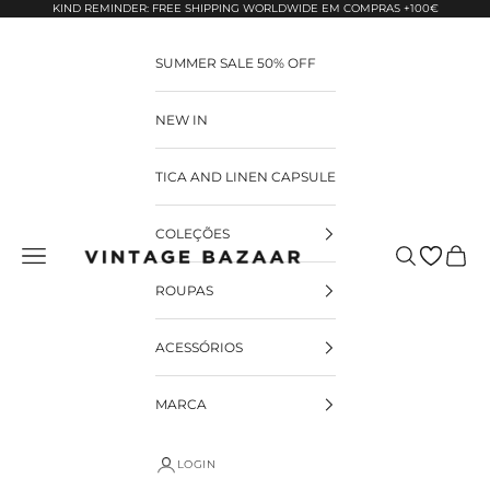
Pular para o conteúdo
KIND REMINDER: FREE SHIPPING WORLDWIDE EM COMPRAS +100€
SUMMER SALE 50% OFF
NEW IN
TICA AND LINEN CAPSULE
COLEÇÕES
Pesquisar
Carrin
Vintage Bazaar
ROUPAS
ACESSÓRIOS
MARCA
LOGIN