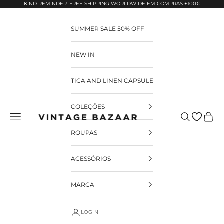
Pular para o conteúdo
KIND REMINDER: FREE SHIPPING WORLDWIDE EM COMPRAS +100€
SUMMER SALE 50% OFF
NEW IN
TICA AND LINEN CAPSULE
COLEÇÕES
Pesquisar
Carrin
Vintage Bazaar
ROUPAS
ACESSÓRIOS
MARCA
LOGIN