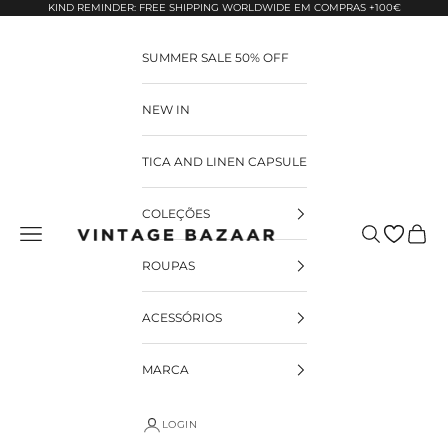
Pular para o conteúdo
KIND REMINDER: FREE SHIPPING WORLDWIDE EM COMPRAS +100€
SUMMER SALE 50% OFF
NEW IN
TICA AND LINEN CAPSULE
COLEÇÕES
Pesquisar
Carrin
Vintage Bazaar
ROUPAS
ACESSÓRIOS
MARCA
LOGIN