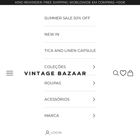
Pular para o conteúdo
KIND REMINDER: FREE SHIPPING WORLDWIDE EM COMPRAS +100€
SUMMER SALE 50% OFF
NEW IN
TICA AND LINEN CAPSULE
COLEÇÕES
Pesquisar
Carrin
Vintage Bazaar
ROUPAS
ACESSÓRIOS
MARCA
LOGIN