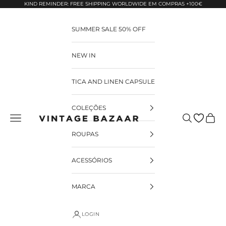
Pular para o conteúdo
KIND REMINDER: FREE SHIPPING WORLDWIDE EM COMPRAS +100€
SUMMER SALE 50% OFF
NEW IN
TICA AND LINEN CAPSULE
COLEÇÕES
Pesquisar
Carrin
Vintage Bazaar
ROUPAS
ACESSÓRIOS
MARCA
LOGIN