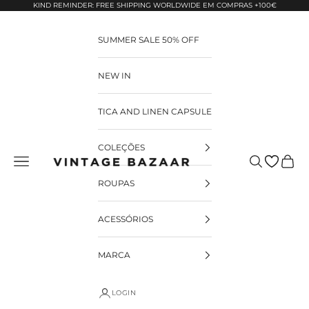
Pular para o conteúdo
KIND REMINDER: FREE SHIPPING WORLDWIDE EM COMPRAS +100€
SUMMER SALE 50% OFF
NEW IN
TICA AND LINEN CAPSULE
COLEÇÕES
Pesquisar
Carrin
Vintage Bazaar
ROUPAS
ACESSÓRIOS
MARCA
LOGIN