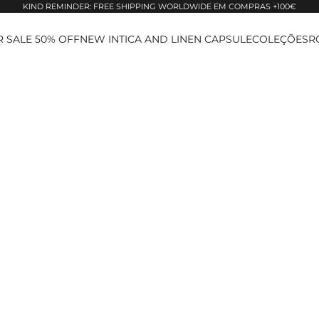
KIND REMINDER: FREE SHIPPING WORLDWIDE EM COMPRAS +100€
 SALE 50% OFF
NEW IN
TICA AND LINEN CAPSULE
COLEÇÕES
R