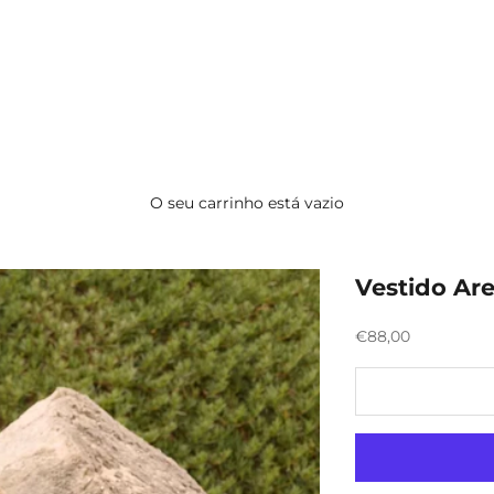
O seu carrinho está vazio
Vestido Ar
Preço promocion
€88,00