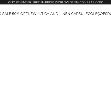
KIND REMINDER: FREE SHIPPING WORLDWIDE EM COMPRAS +100€
 SALE 50% OFF
NEW IN
TICA AND LINEN CAPSULE
COLEÇÕES
R