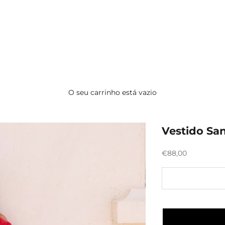
O seu carrinho está vazio
Vestido Sa
Preço promocion
€88,00