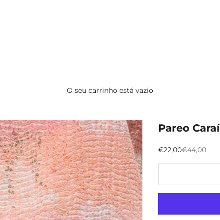
O seu carrinho está vazio
Pareo Cara
Preço promocion
Preço nor
€22,00
€44,00