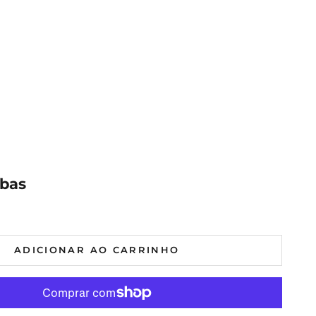
íbas
al
mal
ADICIONAR AO CARRINHO