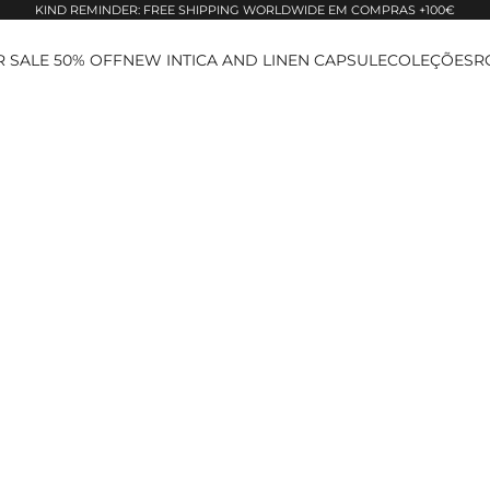
KIND REMINDER: FREE SHIPPING WORLDWIDE EM COMPRAS +100€
 SALE 50% OFF
NEW IN
TICA AND LINEN CAPSULE
COLEÇÕES
R