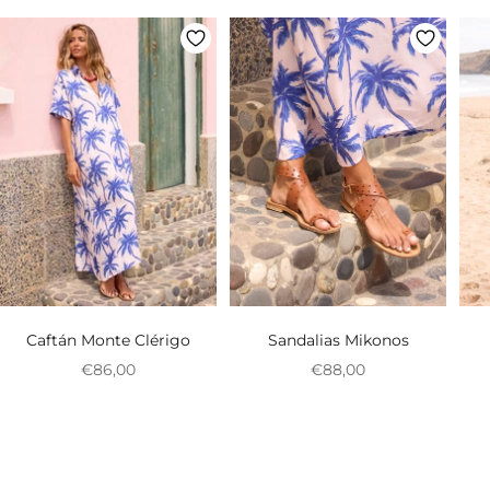
Sandalias Mikonos
Caftán Monte Clérigo
Preço promocional
Preço promocional
€88,00
€86,00