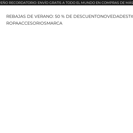
EÑO RECORDATORIO: ENVÍO GRATIS A TODO EL MUNDO EN COMPRAS DE MÁS 
REBAJAS DE VERANO: 50 % DE DESCUENTO
NOVEDADES
T
ROPA
ACCESORIOS
MARCA