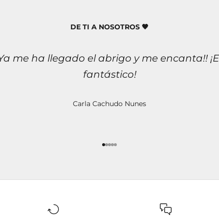
DE TI A NOSOTROS 🖤
¡Ya me ha llegado el abrigo y me encanta!! ¡E
fantástico!
Carla Cachudo Nunes
Ir para item 1
Ir para item 2
Ir para item 3
Ir para item 4
Ir para item 5