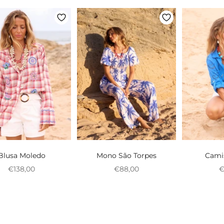
Blusa Moledo
Mono São Torpes
Cami
Preço promocional
Preço promocional
P
€138,00
€88,00
€