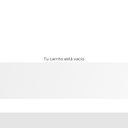
EL VERANO NUNCA HA SIDO TAN BONITO
Tu carrito está vacío
REBAJAS DE VERANO: 50 % DE DESCUENTO
COMPRAR AQUÍ
TOALLAS
CAMISAS Y TOPS