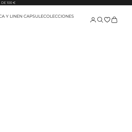
DE 100 €
ICA Y LINEN CAPSULE
COLECCIONES
Login
Pesquisar
Carrinho