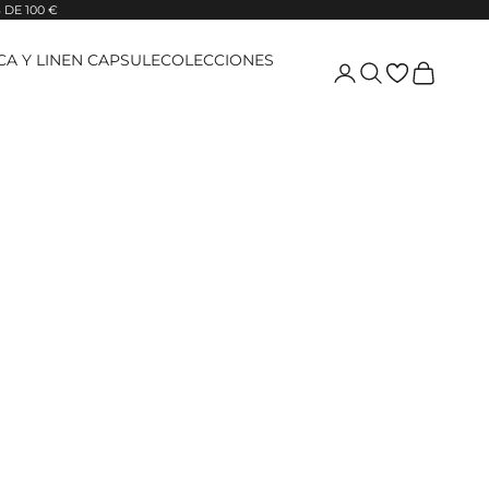
DE 100 €
ICA Y LINEN CAPSULE
COLECCIONES
Login
Pesquisar
Carrinho