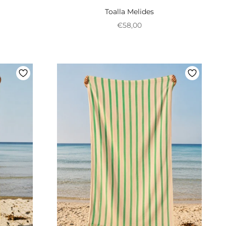
Toalla Melides
onal
Preço promocional
€58,00