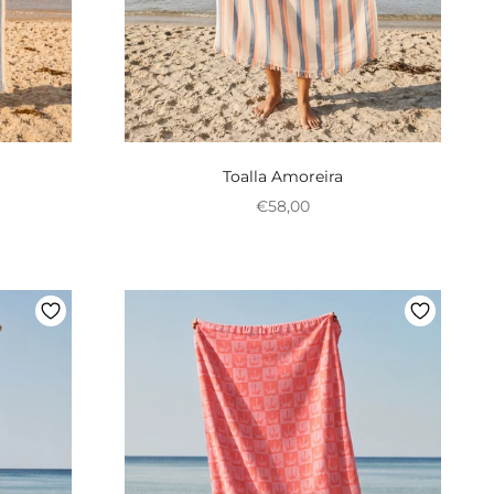
Toalla Amoreira
onal
Preço promocional
€58,00