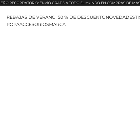
EÑO RECORDATORIO: ENVÍO GRATIS A TODO EL MUNDO EN COMPRAS DE MÁS 
REBAJAS DE VERANO: 50 % DE DESCUENTO
NOVEDADES
T
ROPA
ACCESORIOS
MARCA