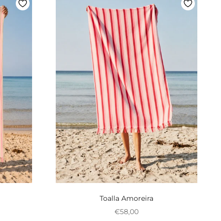
Toalla Amoreira
onal
Preço promocional
€58,00