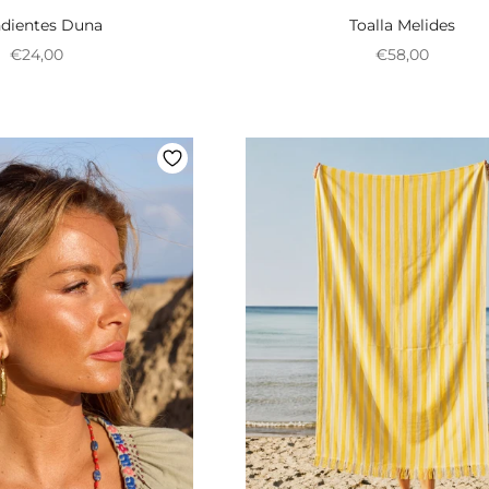
dientes Duna
Toalla Melides
Preço promocional
Preço promoci
€24,00
€58,00