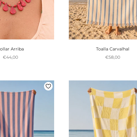
ollar Arriba
Toalla Carvalhal
Preço promocional
Preço promoci
€44,00
€58,00