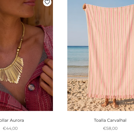
ollar Aurora
Toalla Carvalhal
Preço promocional
Preço promoci
€44,00
€58,00