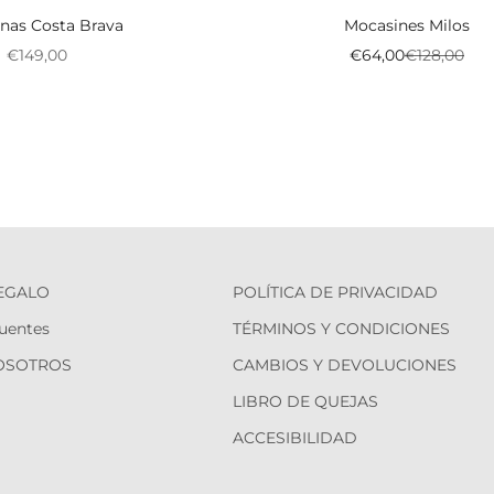
inas Costa Brava
Mocasines Milos
Preço promocional
Preço promociona
Preço norm
€149,00
€64,00
€128,00
REGALO
POLÍTICA DE PRIVACIDAD
uentes
TÉRMINOS Y CONDICIONES
OSOTROS
CAMBIOS Y DEVOLUCIONES
LIBRO DE QUEJAS
ACCESIBILIDAD