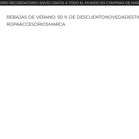
EÑO RECORDATORIO: ENVÍO GRATIS A TODO EL MUNDO EN COMPRAS DE MÁS 
REBAJAS DE VERANO: 50 % DE DESCUENTO
NOVEDADES
T
ROPA
ACCESORIOS
MARCA