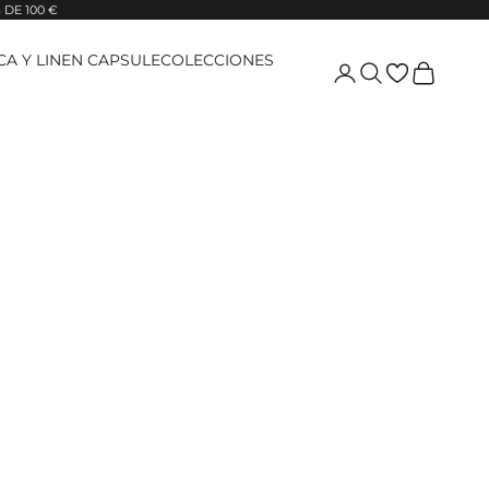
DE 100 €
ICA Y LINEN CAPSULE
COLECCIONES
Login
Pesquisar
Carrinho