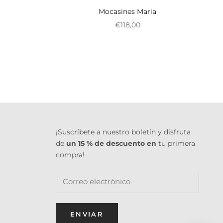
Mocasines Maria
l
al
Preço promocional
€118,00
¡Suscríbete a nuestro boletín y disfruta
de
un 15 % de descuento en
tu primera
compra!
ENVIAR