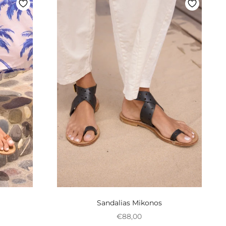
Sandalias Mikonos
onal
Preço promocional
€88,00