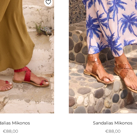
alias Mikonos
Sandalias Mikonos
Preço promocional
Preço promoci
€88,00
€88,00