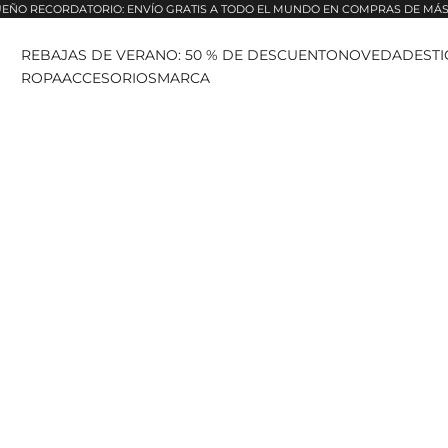
EÑO RECORDATORIO: ENVÍO GRATIS A TODO EL MUNDO EN COMPRAS DE MÁS 
REBAJAS DE VERANO: 50 % DE DESCUENTO
NOVEDADES
T
ROPA
ACCESORIOS
MARCA