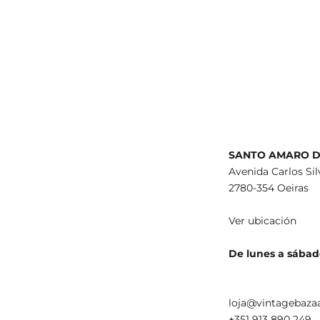
SANTO AMARO D
Avenida Carlos Si
2780-354 Oeiras
Ver ubicación
De lunes a sábad
loja@vintagebazaa
+351 913 890 249