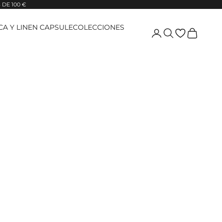
DE 100 €
ICA Y LINEN CAPSULE
COLECCIONES
Login
Pesquisar
Carrinho